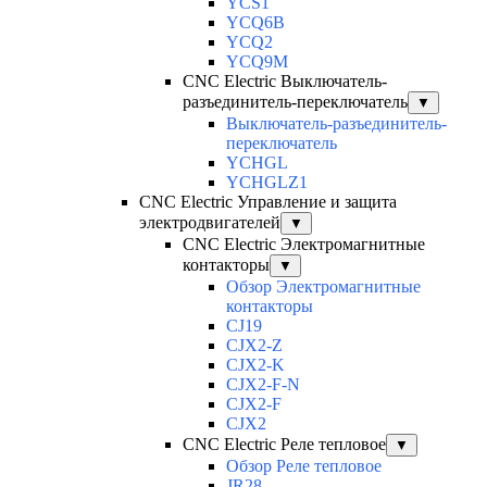
YCS1
YCQ6B
YCQ2
YCQ9M
CNC Electric Выключатель-
разъединитель-переключатель
▼
Выключатель-разъединитель-
переключатель
YCHGL
YCHGLZ1
CNC Electric Управление и защита
электродвигателей
▼
CNC Electric Электромагнитные
контакторы
▼
Обзор Электромагнитные
контакторы
CJ19
CJX2-Z
CJX2-K
CJX2-F-N
CJX2-F
CJX2
CNC Electric Реле тепловое
▼
Обзор Реле тепловое
JR28