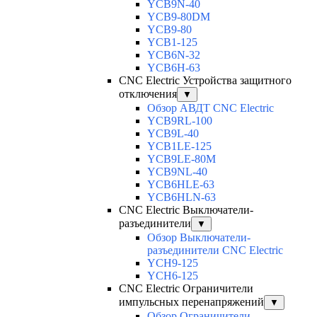
YCB9N-40
YCB9-80DM
YCB9-80
YCB1-125
YCB6N-32
YCB6H-63
CNC Electric Устройства защитного
отключения
▼
Обзор АВДТ CNC Electric
YCB9RL-100
YCB9L-40
YCB1LE-125
YCB9LE-80M
YCB9NL-40
YCB6HLE-63
YCB6HLN-63
CNC Electric Выключатели-
разъединители
▼
Обзор Выключатели-
разъединители CNC Electric
YCH9-125
YCH6-125
CNC Electric Ограничители
импульсных перенапряжений
▼
Обзор Ограничители