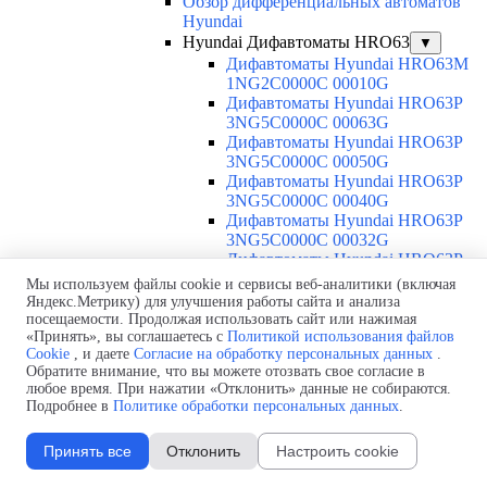
Обзор дифференциальных автоматов
Hyundai
Hyundai Дифавтоматы HRO63
▼
Дифавтоматы Hyundai HRO63M
1NG2C0000C 00010G
Дифавтоматы Hyundai HRO63P
3NG5C0000C 00063G
Дифавтоматы Hyundai HRO63P
3NG5C0000C 00050G
Дифавтоматы Hyundai HRO63P
3NG5C0000C 00040G
Дифавтоматы Hyundai HRO63P
3NG5C0000C 00032G
Дифавтоматы Hyundai HRO63P
3NG5C0000C 00025G
Мы используем файлы cookie и сервисы веб-аналитики (включая
Дифавтоматы Hyundai HRO63P
Яндекс.Метрику) для улучшения работы сайта и анализа
3NG5C0000C 00020G
посещаемости. Продолжая использовать сайт или нажимая
«Принять», вы соглашаетесь с
Политикой использования файлов
Дифавтоматы Hyundai HRO63P
Cookie
, и даете
Согласие на обработку персональных данных
.
3NG5C0000C 00016G
Обратите внимание, что вы можете отозвать свое согласие в
Дифавтоматы Hyundai HRO63P
любое время. При нажатии «Отклонить» данные не собираются.
3NG5C0000C 00010G
Подробнее в
Политике обработки персональных данных
.
Дифавтоматы Hyundai HRO63P
3NG5C0000C 00006G
Принять все
Отклонить
Настроить cookie
Дифавтоматы Hyundai HRO63P
3NG4C0000C 00063G