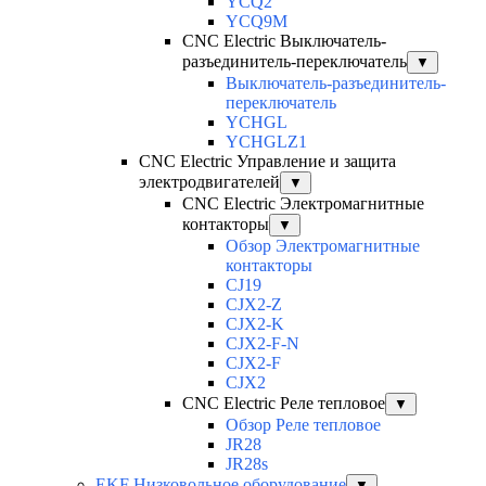
YCQ2
YCQ9M
CNC Electric Выключатель-
разъединитель-переключатель
▼
Выключатель-разъединитель-
переключатель
YCHGL
YCHGLZ1
CNC Electric Управление и защита
электродвигателей
▼
CNC Electric Электромагнитные
контакторы
▼
Обзор Электромагнитные
контакторы
CJ19
CJX2-Z
CJX2-K
CJX2-F-N
CJX2-F
CJX2
CNC Electric Реле тепловое
▼
Обзор Реле тепловое
JR28
JR28s
EKF Низковольное оборудование
▼