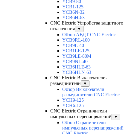
YCB9-80
YCB1-125
YCB6N-32
YCB6H-63
CNC Electric Устройства защитного
отключения
▼
Обзор АВДТ CNC Electric
YCB9RL-100
YCB9L-40
YCB1LE-125
YCB9LE-80M
YCB9NL-40
YCB6HLE-63
YCB6HLN-63
CNC Electric Выключатели-
разъединители
▼
Обзор Выключатели-
разъединители CNC Electric
YCH9-125
YCH6-125
CNC Electric Ограничители
импульсных перенапряжений
▼
Обзор Ограничители
импульсных перенапряжений
CNC Electric