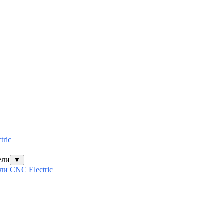
tric
ели
▼
и CNC Electric