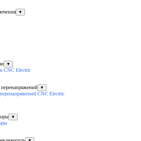
лючения
▼
ли
▼
 CNC Electric
х перенапряжений
▼
перенапряжений CNC Electric
торы
▼
оры
реключатель
▼