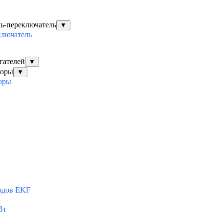
ль-переключатель
▼
ключатель
гателей
▼
торы
▼
оры
одов EKF
Вт