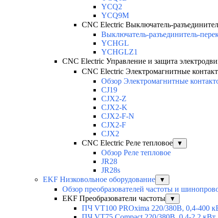
YCQ2
YCQ9M
CNC Electric Выключатель-разъедините
Выключатель-разъединитель-пере
YCHGL
YCHGLZ1
CNC Electric Управление и защита электродви
CNC Electric Электромагнитные контак
Обзор Электромагнитные контакт
CJ19
CJX2-Z
CJX2-K
CJX2-F-N
CJX2-F
CJX2
CNC Electric Реле тепловое
▼
Обзор Реле тепловое
JR28
JR28s
EKF Низковольное оборудование
▼
Обзор преобразователей частоты и шинопров
EKF Преобразователи частоты
▼
ПЧ VT100 PROxima 220/380В, 0,4-400 к
ПЧ VT75 Compact 220/380В, 0,4-2,2 кВт