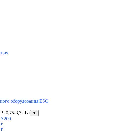
кция
тного оборудования ESQ
, 0,75-3,7 кВт
▼
-A200
Вт
Вт