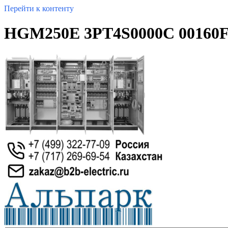
Перейти к контенту
HGM250E 3PT4S0000C 00160F 