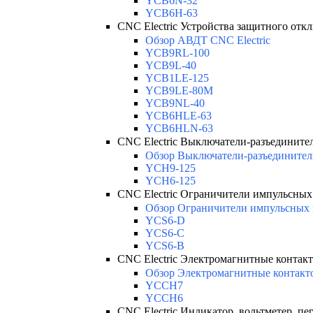
YCB6N-32
YCB6H-63
CNC Electric Устройства защитного отк
Обзор АВДТ CNC Electric
YCB9RL-100
YCB9L-40
YCB1LE-125
YCB9LE-80M
YCB9NL-40
YCB6HLE-63
YCB6HLN-63
CNC Electric Выключатели-разъедините
Обзор Выключатели-разъединители
YCH9-125
YCH6-125
CNC Electric Ограничители импульсны
Обзор Ограничители импульсных 
YCS6-D
YCS6-C
YCS6-B
CNC Electric Электромагнитные контак
Обзор Электромагнитные контакт
YCCH7
YCCH6
CNC Electric Индикатор, вольтметер, пе