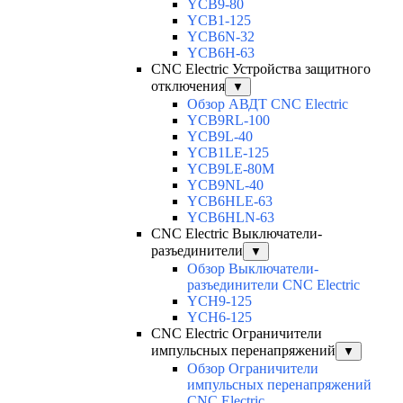
YCB9-80
YCB1-125
YCB6N-32
YCB6H-63
CNC Electric Устройства защитного
отключения
▼
Обзор АВДТ CNC Electric
YCB9RL-100
YCB9L-40
YCB1LE-125
YCB9LE-80M
YCB9NL-40
YCB6HLE-63
YCB6HLN-63
CNC Electric Выключатели-
разъединители
▼
Обзор Выключатели-
разъединители CNC Electric
YCH9-125
YCH6-125
CNC Electric Ограничители
импульсных перенапряжений
▼
Обзор Ограничители
импульсных перенапряжений
CNC Electric