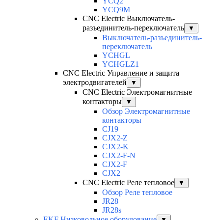
YCQ2
YCQ9M
CNC Electric Выключатель-
разъединитель-переключатель
▼
Выключатель-разъединитель-
переключатель
YCHGL
YCHGLZ1
CNC Electric Управление и защита
электродвигателей
▼
CNC Electric Электромагнитные
контакторы
▼
Обзор Электромагнитные
контакторы
CJ19
CJX2-Z
CJX2-K
CJX2-F-N
CJX2-F
CJX2
CNC Electric Реле тепловое
▼
Обзор Реле тепловое
JR28
JR28s
EKF Низковольное оборудование
▼