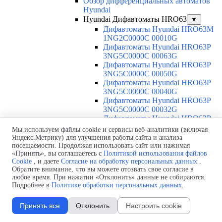
Обзор дифференциальных автоматов
Hyundai
Hyundai Дифавтоматы HRO63
▼
Дифавтоматы Hyundai HRO63M
1NG2C0000C 00010G
Дифавтоматы Hyundai HRO63P
3NG5C0000C 00063G
Дифавтоматы Hyundai HRO63P
3NG5C0000C 00050G
Дифавтоматы Hyundai HRO63P
3NG5C0000C 00040G
Дифавтоматы Hyundai HRO63P
3NG5C0000C 00032G
Дифавтоматы Hyundai HRO63P
3NG5C0000C 00025G
Мы используем файлы cookie и сервисы веб-аналитики (включая
Дифавтоматы Hyundai HRO63P
Яндекс.Метрику) для улучшения работы сайта и анализа
3NG5C0000C 00020G
посещаемости. Продолжая использовать сайт или нажимая
«Принять», вы соглашаетесь с
Политикой использования файлов
Дифавтоматы Hyundai HRO63P
Cookie
, и даете
Согласие на обработку персональных данных
.
3NG5C0000C 00016G
Обратите внимание, что вы можете отозвать свое согласие в
Дифавтоматы Hyundai HRO63P
любое время. При нажатии «Отклонить» данные не собираются.
3NG5C0000C 00010G
Подробнее в
Политике обработки персональных данных
.
Дифавтоматы Hyundai HRO63P
3NG5C0000C 00006G
Принять все
Отклонить
Настроить cookie
Дифавтоматы Hyundai HRO63P
3NG4C0000C 00063G