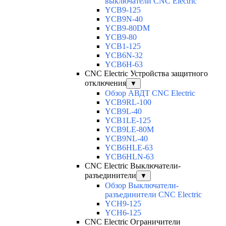
выключатели CNC Electric
YCB9-125
YCB9N-40
YCB9-80DM
YCB9-80
YCB1-125
YCB6N-32
YCB6H-63
CNC Electric Устройства защитного
отключения
▼
Обзор АВДТ CNC Electric
YCB9RL-100
YCB9L-40
YCB1LE-125
YCB9LE-80M
YCB9NL-40
YCB6HLE-63
YCB6HLN-63
CNC Electric Выключатели-
разъединители
▼
Обзор Выключатели-
разъединители CNC Electric
YCH9-125
YCH6-125
CNC Electric Ограничители