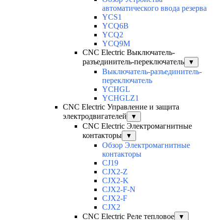
автоматического ввода резерва
YCS1
YCQ6B
YCQ2
YCQ9M
CNC Electric Выключатель-
разъединитель-переключатель
▼
Выключатель-разъединитель-
переключатель
YCHGL
YCHGLZ1
CNC Electric Управление и защита
электродвигателей
▼
CNC Electric Электромагнитные
контакторы
▼
Обзор Электромагнитные
контакторы
CJ19
CJX2-Z
CJX2-K
CJX2-F-N
CJX2-F
CJX2
CNC Electric Реле тепловое
▼