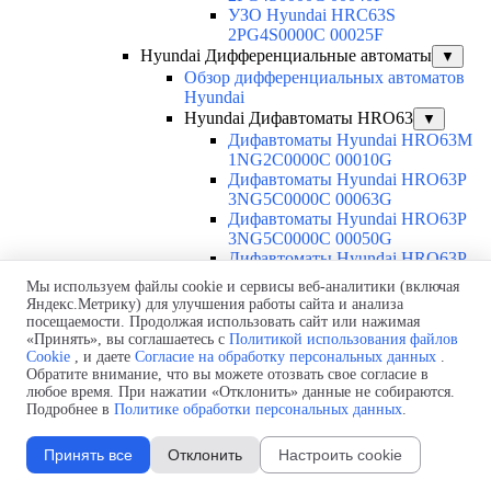
УЗО Hyundai HRC63S
2PG4S0000C 00025F
Hyundai Дифференциальные автоматы
▼
Обзор дифференциальных автоматов
Hyundai
Hyundai Дифавтоматы HRO63
▼
Дифавтоматы Hyundai HRO63M
1NG2C0000C 00010G
Дифавтоматы Hyundai HRO63P
3NG5C0000C 00063G
Дифавтоматы Hyundai HRO63P
3NG5C0000C 00050G
Дифавтоматы Hyundai HRO63P
3NG5C0000C 00040G
Мы используем файлы cookie и сервисы веб-аналитики (включая
Дифавтоматы Hyundai HRO63P
Яндекс.Метрику) для улучшения работы сайта и анализа
3NG5C0000C 00032G
посещаемости. Продолжая использовать сайт или нажимая
Дифавтоматы Hyundai HRO63P
«Принять», вы соглашаетесь с
Политикой использования файлов
3NG5C0000C 00025G
Cookie
, и даете
Согласие на обработку персональных данных
.
Обратите внимание, что вы можете отозвать свое согласие в
Дифавтоматы Hyundai HRO63P
любое время. При нажатии «Отклонить» данные не собираются.
3NG5C0000C 00020G
Подробнее в
Политике обработки персональных данных
.
Дифавтоматы Hyundai HRO63P
3NG5C0000C 00016G
Принять все
Отклонить
Настроить cookie
Дифавтоматы Hyundai HRO63P
3NG5C0000C 00010G