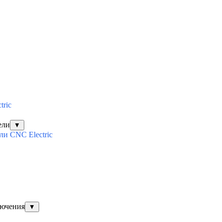
tric
ели
▼
и CNC Electric
лючения
▼