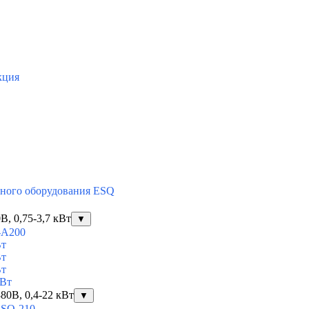
кция
тного оборудования ESQ
, 0,75-3,7 кВт
▼
-A200
Вт
Вт
Вт
кВт
80В, 0,4-22 кВт
▼
ESQ-210