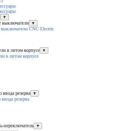
-3
ессуары
ессуары
е
▼
е выключатели
▼
выключатели CNC Electric
ли в литом корпусе
▼
ли в литом корпусе
о ввода резерва
▼
 ввода резерва
ль-переключатель
▼