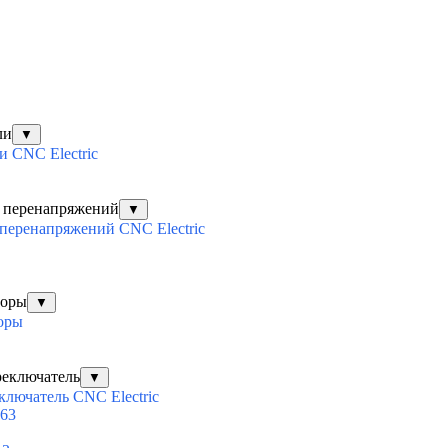
ли
▼
 CNC Electric
х перенапряжений
▼
перенапряжений CNC Electric
торы
▼
оры
реключатель
▼
ключатель CNC Electric
63