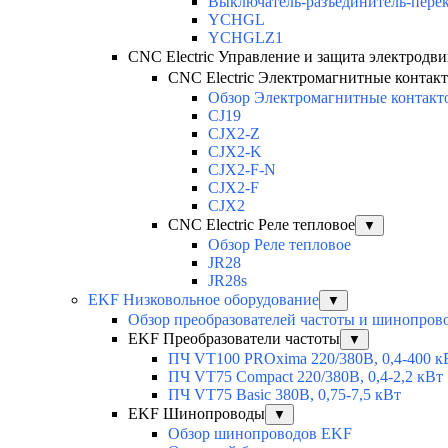
Выключатель-разъединитель-пере
YCHGL
YCHGLZ1
CNC Electric Управление и защита электродви
CNC Electric Электромагнитные контак
Обзор Электромагнитные контакт
CJ19
CJX2-Z
CJX2-K
CJX2-F-N
CJX2-F
CJX2
CNC Electric Реле тепловое
▼
Обзор Реле тепловое
JR28
JR28s
EKF Низковольное оборудование
▼
Обзор преобразователей частоты и шинопров
EKF Преобразователи частоты
▼
ПЧ VT100 PROxima 220/380В, 0,4-400 к
ПЧ VT75 Compact 220/380В, 0,4-2,2 кВт
ПЧ VT75 Basic 380В, 0,75-7,5 кВт
EKF Шинопроводы
▼
Обзор шинопроводов EKF