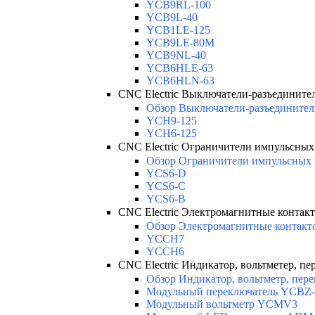
YCB9RL-100
YCB9L-40
YCB1LE-125
YCB9LE-80M
YCB9NL-40
YCB6HLE-63
YCB6HLN-63
CNC Electric Выключатели-разъедините
Обзор Выключатели-разъединители
YCH9-125
YCH6-125
CNC Electric Ограничители импульсны
Обзор Ограничители импульсных 
YCS6-D
YCS6-C
YCS6-B
CNC Electric Электромагнитные контак
Обзор Электромагнитные контакт
YCCH7
YCCH6
CNC Electric Индикатор, вольтметер, пе
Обзор Индикатор, вольтметр, пере
Модульный переключатель YCBZ-
Модульный вольтметр YCMV3