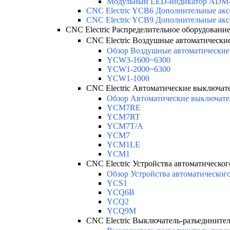
Модульный LED-индикатор ADM
CNC Electric YCB6 Дополнительные акс
CNC Electric YCB9 Дополнительные акс
CNC Electric Распределительное оборудовани
CNC Electric Воздушные автоматически
Обзор Воздушные автоматические 
YCW3-1600~6300
YCW1-2000~6300
YCW1-1000
CNC Electric Автоматические выключате
Обзор Автоматические выключате
YCM7RE
YCM7RT
YCM7T/A
YCM7
YCM1LE
YCM1
CNC Electric Устройства автоматическог
Обзор Устройства автоматического
YCS1
YCQ6B
YCQ2
YCQ9M
CNC Electric Выключатель-разъедините