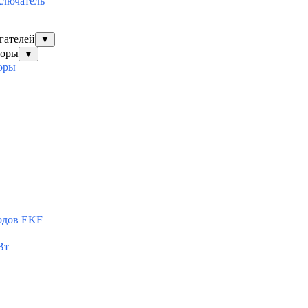
ключатель
гателей
▼
торы
▼
оры
одов EKF
Вт