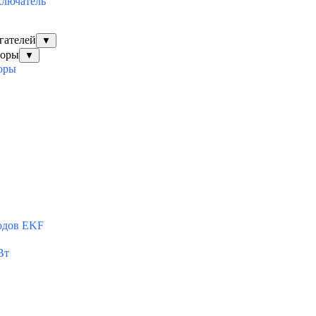
ключатель
гателей
▼
торы
▼
оры
одов EKF
Вт