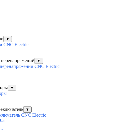
ли
▼
 CNC Electric
х перенапряжений
▼
перенапряжений CNC Electric
торы
▼
оры
реключатель
▼
ключатель CNC Electric
63