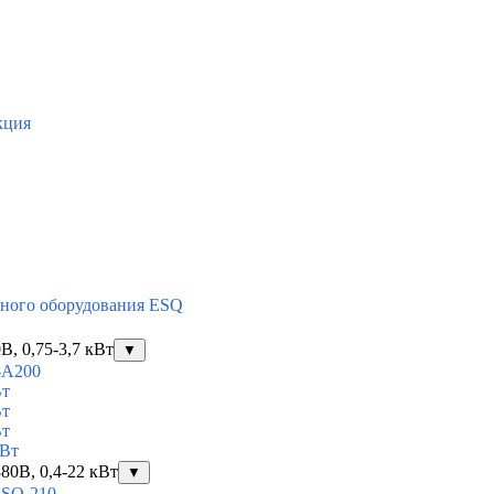
кция
тного оборудования ESQ
, 0,75-3,7 кВт
▼
-A200
Вт
Вт
Вт
кВт
80В, 0,4-22 кВт
▼
ESQ-210