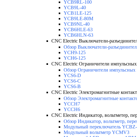
YCB9RL-100
YCB9L-40
YCB1LE-125
YCB9LE-80M
YCB9NL-40
YCB6HLE-63
YCB6HLN-63
CNC Electric Выключатели-разъедините
Обзор Выключатели-разъединители
YCH9-125
YCH6-125
CNC Electric Ограничители импульсны
Обзор Ограничители импульсных 
YCS6-D
YCS6-C
YCS6-B
CNC Electric Электромагнитные контак
Обзор Электромагнитные контакт
YCCH7
YCCH6
CNC Electric Индикатор, вольтметер, пе
Обзор Индикатор, вольтметр, пере
Модульный переключатель YCBZ-
Модульный вольтметр YCMV3