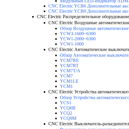
Модульный LED-индикатор ADM
CNC Electric YCB6 Дополнительные акс
CNC Electric YCB9 Дополнительные акс
CNC Electric Распределительное оборудовани
CNC Electric Воздушные автоматически
Обзор Воздушные автоматические 
YCW3-1600~6300
YCW1-2000~6300
YCW1-1000
CNC Electric Автоматические выключате
Обзор Автоматические выключате
YCM7RE
YCM7RT
YCM7T/A
YCM7
YCM1LE
YCM1
CNC Electric Устройства автоматическог
Обзор Устройства автоматического
YCS1
YCQ6B
YCQ2
YCQ9M
CNC Electric Выключатель-разъедините