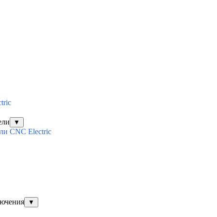
tric
ели
▼
и CNC Electric
лючения
▼