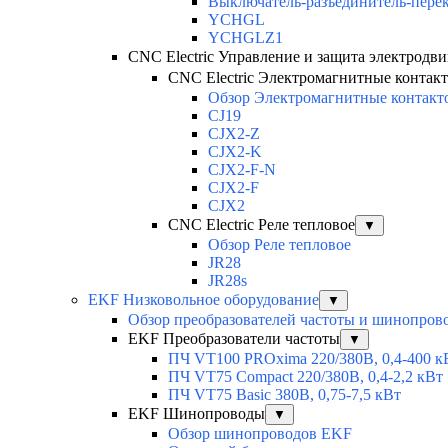
Выключатель-разъединитель-пере
YCHGL
YCHGLZ1
CNC Electric Управление и защита электродви
CNC Electric Электромагнитные контак
Обзор Электромагнитные контакт
CJ19
CJX2-Z
CJX2-K
CJX2-F-N
CJX2-F
CJX2
CNC Electric Реле тепловое
▼
Обзор Реле тепловое
JR28
JR28s
EKF Низковольное оборудование
▼
Обзор преобразователей частоты и шинопров
EKF Преобразователи частоты
▼
ПЧ VT100 PROxima 220/380В, 0,4-400 к
ПЧ VT75 Compact 220/380В, 0,4-2,2 кВт
ПЧ VT75 Basic 380В, 0,75-7,5 кВт
EKF Шинопроводы
▼
Обзор шинопроводов EKF