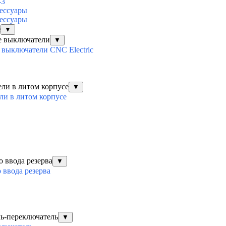
-3
ессуары
ессуары
е
▼
е выключатели
▼
выключатели CNC Electric
ли в литом корпусе
▼
ли в литом корпусе
о ввода резерва
▼
 ввода резерва
ль-переключатель
▼