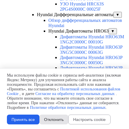
УЗО Hyundai HRC63S
2PG4S0000C 00025F
Hyundai Дифференциальные автоматы
▼
Обзор дифференциальных автоматов
Hyundai
Hyundai Дифавтоматы HRO63
▼
Дифавтоматы Hyundai HRO63M
1NG2C0000C 00010G
Дифавтоматы Hyundai HRO63P
3NG5C0000C 00063G
Дифавтоматы Hyundai HRO63P
3NG5C0000C 00050G
Дифавтоматы Hyundai HRO63P
3NG5C0000C 00040G
Мы используем файлы cookie и сервисы веб-аналитики (включая
Дифавтоматы Hyundai HRO63P
Яндекс.Метрику) для улучшения работы сайта и анализа
3NG5C0000C 00032G
посещаемости. Продолжая использовать сайт или нажимая
Дифавтоматы Hyundai HRO63P
«Принять», вы соглашаетесь с
Политикой использования файлов
3NG5C0000C 00025G
Cookie
, и даете
Согласие на обработку персональных данных
.
Обратите внимание, что вы можете отозвать свое согласие в
Дифавтоматы Hyundai HRO63P
любое время. При нажатии «Отклонить» данные не собираются.
3NG5C0000C 00020G
Подробнее в
Политике обработки персональных данных
.
Дифавтоматы Hyundai HRO63P
3NG5C0000C 00016G
Принять все
Отклонить
Настроить cookie
Дифавтоматы Hyundai HRO63P
3NG5C0000C 00010G