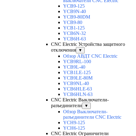
выключатели CNC Electric
YCB9-125
YCB9N-40
YCB9-80DM
YCB9-80
YCB1-125
YCB6N-32
YCB6H-63
CNC Electric Устройства защитного
отключения
▼
Обзор АВДТ CNC Electric
YCB9RL-100
YCB9L-40
YCB1LE-125
YCB9LE-80M
YCB9NL-40
YCB6HLE-63
YCB6HLN-63
CNC Electric Выключатели-
разъединители
▼
Обзор Выключатели-
разъединители CNC Electric
YCH9-125
YCH6-125
CNC Electric Ограничители