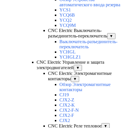
автоматического ввода резерва
YCS1
YCQ6B
YCQ2
YCQ9M
CNC Electric Выключатель-
разъединитель-переключатель
▼
Выключатель-разъединитель-
переключатель
YCHGL
YCHGLZ1
CNC Electric Управление и защита
электродвигателей
▼
CNC Electric Электромагнитные
контакторы
▼
Обзор Электромагнитные
контакторы
CJ19
CJX2-Z
CJX2-K
CJX2-F-N
CJX2-F
CJX2
CNC Electric Реле тепловое
▼