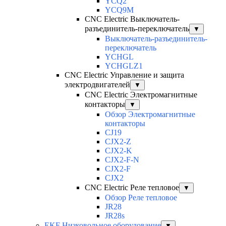
YCQ2
YCQ9M
CNC Electric Выключатель-
разъединитель-переключатель
▼
Выключатель-разъединитель-
переключатель
YCHGL
YCHGLZ1
CNC Electric Управление и защита
электродвигателей
▼
CNC Electric Электромагнитные
контакторы
▼
Обзор Электромагнитные
контакторы
CJ19
CJX2-Z
CJX2-K
CJX2-F-N
CJX2-F
CJX2
CNC Electric Реле тепловое
▼
Обзор Реле тепловое
JR28
JR28s
EKF Низковольное оборудование
▼