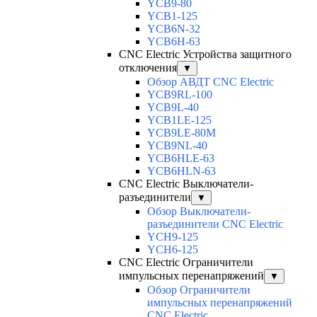
YCB9-80
YCB1-125
YCB6N-32
YCB6H-63
CNC Electric Устройства защитного
отключения
▼
Обзор АВДТ CNC Electric
YCB9RL-100
YCB9L-40
YCB1LE-125
YCB9LE-80M
YCB9NL-40
YCB6HLE-63
YCB6HLN-63
CNC Electric Выключатели-
разъединители
▼
Обзор Выключатели-
разъединители CNC Electric
YCH9-125
YCH6-125
CNC Electric Ограничители
импульсных перенапряжений
▼
Обзор Ограничители
импульсных перенапряжений
CNC Electric