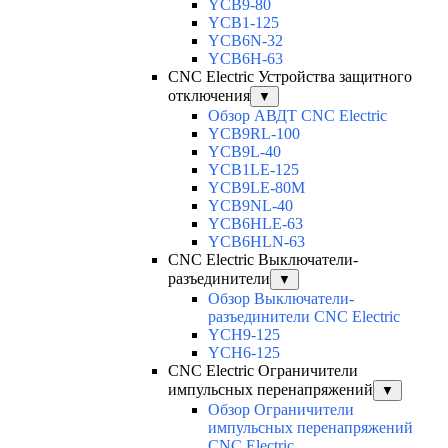
YCB9-80
YCB1-125
YCB6N-32
YCB6H-63
CNC Electric Устройства защитного
отключения
▼
Обзор АВДТ CNC Electric
YCB9RL-100
YCB9L-40
YCB1LE-125
YCB9LE-80M
YCB9NL-40
YCB6HLE-63
YCB6HLN-63
CNC Electric Выключатели-
разъединители
▼
Обзор Выключатели-
разъединители CNC Electric
YCH9-125
YCH6-125
CNC Electric Ограничители
импульсных перенапряжений
▼
Обзор Ограничители
импульсных перенапряжений
CNC Electric