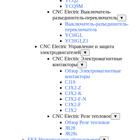
YCQ2
YCQ9M
CNC Electric Выключатель-
разъединитель-переключатель
▼
Выключатель-разъединитель-
переключатель
YCHGL
YCHGLZ1
CNC Electric Управление и защита
электродвигателей
▼
CNC Electric Электромагнитные
контакторы
▼
Обзор Электромагнитные
контакторы
CJ19
CJX2-Z
CJX2-K
CJX2-F-N
CJX2-F
CJX2
CNC Electric Реле тепловое
▼
Обзор Реле тепловое
JR28
JR28s
EKF Низковольное оборудование
▼