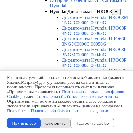
Обзор дифференциальных автоматов
Hyundai
Hyundai Дифавтоматы HRO63
▼
Дифавтоматы Hyundai HRO63M
1NG2C0000C 00010G
Дифавтоматы Hyundai HRO63P
3NG5C0000C 00063G
Дифавтоматы Hyundai HRO63P
3NG5C0000C 00050G
Дифавтоматы Hyundai HRO63P
3NG5C0000C 00040G
Дифавтоматы Hyundai HRO63P
3NG5C0000C 00032G
Дифавтоматы Hyundai HRO63P
3NG5C0000C 00025G
Мы используем файлы cookie и сервисы веб-аналитики (включая
Дифавтоматы Hyundai HRO63P
Яндекс.Метрику) для улучшения работы сайта и анализа
3NG5C0000C 00020G
посещаемости. Продолжая использовать сайт или нажимая
«Принять», вы соглашаетесь с
Политикой использования файлов
Дифавтоматы Hyundai HRO63P
Cookie
, и даете
Согласие на обработку персональных данных
.
3NG5C0000C 00016G
Обратите внимание, что вы можете отозвать свое согласие в
Дифавтоматы Hyundai HRO63P
любое время. При нажатии «Отклонить» данные не собираются.
3NG5C0000C 00010G
Подробнее в
Политике обработки персональных данных
.
Дифавтоматы Hyundai HRO63P
3NG5C0000C 00006G
Принять все
Отклонить
Настроить cookie
Дифавтоматы Hyundai HRO63P
3NG4C0000C 00063G