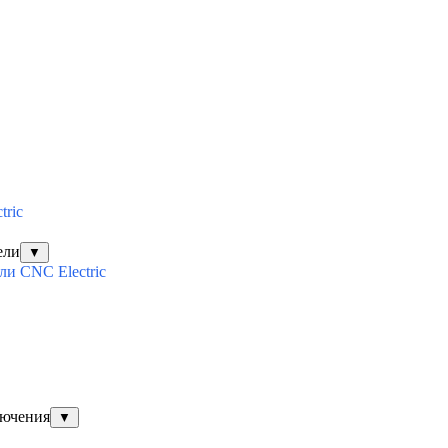
tric
ели
▼
и CNC Electric
лючения
▼