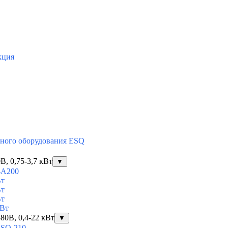
кция
тного оборудования ESQ
, 0,75-3,7 кВт
▼
-A200
Вт
Вт
Вт
кВт
80В, 0,4-22 кВт
▼
ESQ-210