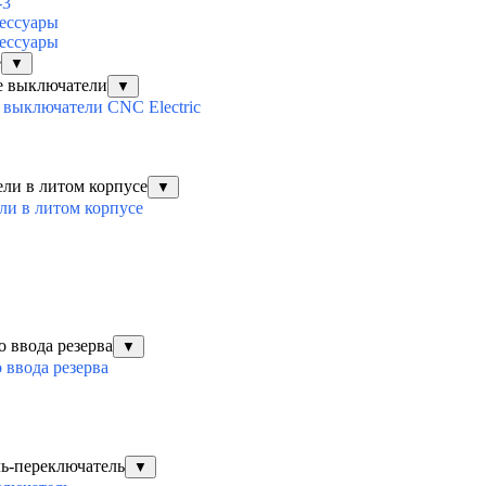
-3
ессуары
ессуары
е
▼
е выключатели
▼
выключатели CNC Electric
ли в литом корпусе
▼
ли в литом корпусе
о ввода резерва
▼
 ввода резерва
ль-переключатель
▼