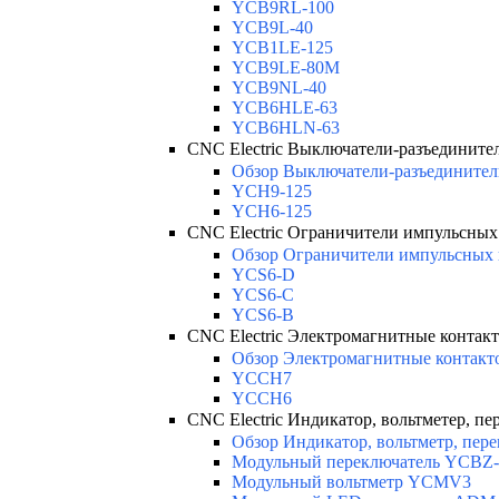
YCB9RL-100
YCB9L-40
YCB1LE-125
YCB9LE-80M
YCB9NL-40
YCB6HLE-63
YCB6HLN-63
CNC Electric Выключатели-разъедините
Обзор Выключатели-разъединители
YCH9-125
YCH6-125
CNC Electric Ограничители импульсны
Обзор Ограничители импульсных 
YCS6-D
YCS6-C
YCS6-B
CNC Electric Электромагнитные контак
Обзор Электромагнитные контакт
YCCH7
YCCH6
CNC Electric Индикатор, вольтметер, пе
Обзор Индикатор, вольтметр, пере
Модульный переключатель YCBZ-
Модульный вольтметр YCMV3