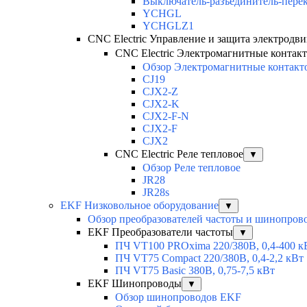
Выключатель-разъединитель-пере
YCHGL
YCHGLZ1
CNC Electric Управление и защита электродви
CNC Electric Электромагнитные контак
Обзор Электромагнитные контакт
CJ19
CJX2-Z
CJX2-K
CJX2-F-N
CJX2-F
CJX2
CNC Electric Реле тепловое
▼
Обзор Реле тепловое
JR28
JR28s
EKF Низковольное оборудование
▼
Обзор преобразователей частоты и шинопров
EKF Преобразователи частоты
▼
ПЧ VT100 PROxima 220/380В, 0,4-400 к
ПЧ VT75 Compact 220/380В, 0,4-2,2 кВт
ПЧ VT75 Basic 380В, 0,75-7,5 кВт
EKF Шинопроводы
▼
Обзор шинопроводов EKF