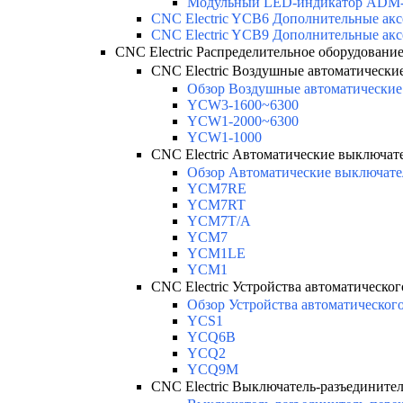
Модульный LED-индикатор ADM
CNC Electric YCB6 Дополнительные акс
CNC Electric YCB9 Дополнительные акс
CNC Electric Распределительное оборудовани
CNC Electric Воздушные автоматически
Обзор Воздушные автоматические 
YCW3-1600~6300
YCW1-2000~6300
YCW1-1000
CNC Electric Автоматические выключате
Обзор Автоматические выключате
YCM7RE
YCM7RT
YCM7T/A
YCM7
YCM1LE
YCM1
CNC Electric Устройства автоматическог
Обзор Устройства автоматического
YCS1
YCQ6B
YCQ2
YCQ9M
CNC Electric Выключатель-разъедините