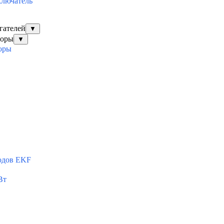
ключатель
гателей
▼
торы
▼
оры
одов EKF
Вт