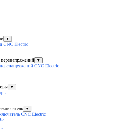
ли
▼
 CNC Electric
х перенапряжений
▼
перенапряжений CNC Electric
торы
▼
оры
реключатель
▼
ключатель CNC Electric
63