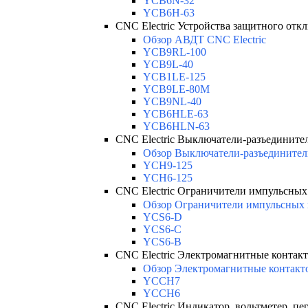
YCB6N-32
YCB6H-63
CNC Electric Устройства защитного отк
Обзор АВДТ CNC Electric
YCB9RL-100
YCB9L-40
YCB1LE-125
YCB9LE-80M
YCB9NL-40
YCB6HLE-63
YCB6HLN-63
CNC Electric Выключатели-разъедините
Обзор Выключатели-разъединители
YCH9-125
YCH6-125
CNC Electric Ограничители импульсны
Обзор Ограничители импульсных 
YCS6-D
YCS6-C
YCS6-B
CNC Electric Электромагнитные контак
Обзор Электромагнитные контакт
YCCH7
YCCH6
CNC Electric Индикатор, вольтметер, пе