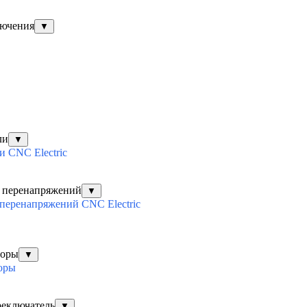
лючения
▼
ли
▼
 CNC Electric
х перенапряжений
▼
перенапряжений CNC Electric
торы
▼
оры
реключатель
▼