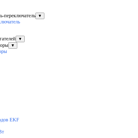
ль-переключатель
▼
ключатель
гателей
▼
торы
▼
оры
одов EKF
Вт