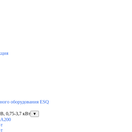
кция
тного оборудования ESQ
, 0,75-3,7 кВт
▼
-A200
Вт
Вт