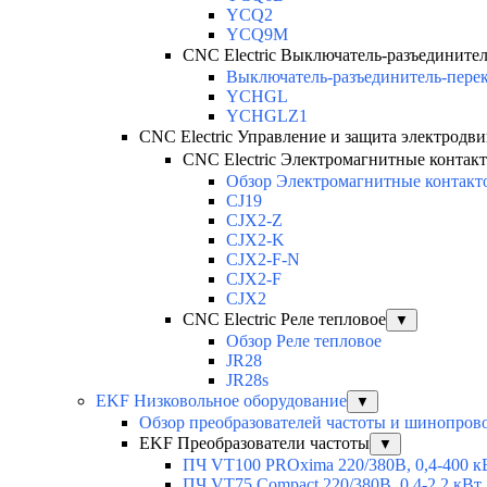
YCQ2
YCQ9M
CNC Electric Выключатель-разъедините
Выключатель-разъединитель-пере
YCHGL
YCHGLZ1
CNC Electric Управление и защита электродви
CNC Electric Электромагнитные контак
Обзор Электромагнитные контакт
CJ19
CJX2-Z
CJX2-K
CJX2-F-N
CJX2-F
CJX2
CNC Electric Реле тепловое
▼
Обзор Реле тепловое
JR28
JR28s
EKF Низковольное оборудование
▼
Обзор преобразователей частоты и шинопров
EKF Преобразователи частоты
▼
ПЧ VT100 PROxima 220/380В, 0,4-400 к
ПЧ VT75 Compact 220/380В, 0,4-2,2 кВт