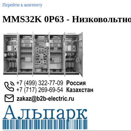
Перейти к контенту
MMS32K 0P63 - Низковольтно