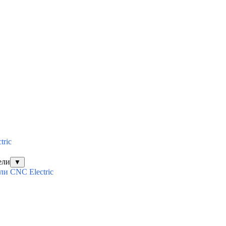
tric
ели
▼
и CNC Electric