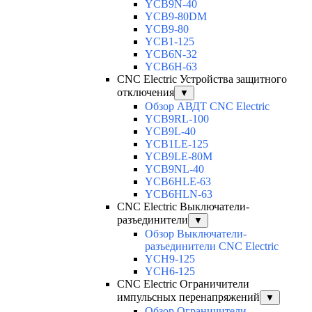
YCB9N-40
YCB9-80DM
YCB9-80
YCB1-125
YCB6N-32
YCB6H-63
CNC Electric Устройства защитного
отключения
▼
Обзор АВДТ CNC Electric
YCB9RL-100
YCB9L-40
YCB1LE-125
YCB9LE-80M
YCB9NL-40
YCB6HLE-63
YCB6HLN-63
CNC Electric Выключатели-
разъединители
▼
Обзор Выключатели-
разъединители CNC Electric
YCH9-125
YCH6-125
CNC Electric Ограничители
импульсных перенапряжений
▼
Обзор Ограничители