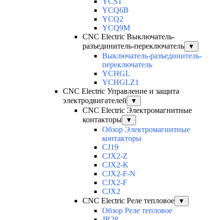
YCS1
YCQ6B
YCQ2
YCQ9M
CNC Electric Выключатель-
разъединитель-переключатель
▼
Выключатель-разъединитель-
переключатель
YCHGL
YCHGLZ1
CNC Electric Управление и защита
электродвигателей
▼
CNC Electric Электромагнитные
контакторы
▼
Обзор Электромагнитные
контакторы
CJ19
CJX2-Z
CJX2-K
CJX2-F-N
CJX2-F
CJX2
CNC Electric Реле тепловое
▼
Обзор Реле тепловое
JR28