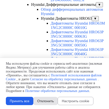
Hyundai Дифференциальные автоматы
▼
Обзор дифференциальных автоматов
Hyundai
Hyundai Дифавтоматы HRO63
▼
Дифавтоматы Hyundai HRO63M
1NG2C0000C 00010G
Дифавтоматы Hyundai HRO63P
3NG5C0000C 00063G
Дифавтоматы Hyundai HRO63P
3NG5C0000C 00050G
Дифавтоматы Hyundai HRO63P
3NG5C0000C 00040G
Дифавтоматы Hyundai HRO63P
3NG5C0000C 00032G
Мы используем файлы cookie и сервисы веб-аналитики (включая
Дифавтоматы Hyundai HRO63P
Яндекс.Метрику) для улучшения работы сайта и анализа
3NG5C0000C 00025G
посещаемости. Продолжая использовать сайт или нажимая
«Принять», вы соглашаетесь с
Политикой использования файлов
Дифавтоматы Hyundai HRO63P
Cookie
, и даете
Согласие на обработку персональных данных
.
3NG5C0000C 00020G
Обратите внимание, что вы можете отозвать свое согласие в
Дифавтоматы Hyundai HRO63P
любое время. При нажатии «Отклонить» данные не собираются.
3NG5C0000C 00016G
Подробнее в
Политике обработки персональных данных
.
Дифавтоматы Hyundai HRO63P
3NG5C0000C 00010G
Принять все
Отклонить
Настроить cookie
Дифавтоматы Hyundai HRO63P
3NG5C0000C 00006G