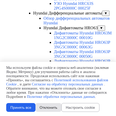
УЗО Hyundai HRC63S
2PG4S0000C 00025F
Hyundai Дифференциальные автоматы
▼
Обзор дифференциальных автоматов
Hyundai
Hyundai Дифавтоматы HRO63
▼
Дифавтоматы Hyundai HRO63M
1NG2C0000C 00010G
Дифавтоматы Hyundai HRO63P
3NG5C0000C 00063G
Дифавтоматы Hyundai HRO63P
3NG5C0000C 00050G
Дифавтоматы Hyundai HRO63P
3NG5C0000C 00040G
Мы используем файлы cookie и сервисы веб-аналитики (включая
Дифавтоматы Hyundai HRO63P
Яндекс.Метрику) для улучшения работы сайта и анализа
3NG5C0000C 00032G
посещаемости. Продолжая использовать сайт или нажимая
Дифавтоматы Hyundai HRO63P
«Принять», вы соглашаетесь с
Политикой использования файлов
3NG5C0000C 00025G
Cookie
, и даете
Согласие на обработку персональных данных
.
Обратите внимание, что вы можете отозвать свое согласие в
Дифавтоматы Hyundai HRO63P
любое время. При нажатии «Отклонить» данные не собираются.
3NG5C0000C 00020G
Подробнее в
Политике обработки персональных данных
.
Дифавтоматы Hyundai HRO63P
3NG5C0000C 00016G
Принять все
Отклонить
Настроить cookie
Дифавтоматы Hyundai HRO63P
3NG5C0000C 00010G