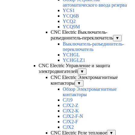
автоматического ввода резерва
YCS1
YCQ6B
YCQ2
YCQ9M
CNC Electric Выключатель-
разъединитель-переключатель
▼
Выключатель-разъединитель-
переключатель
YCHGL
YCHGLZ1
CNC Electric Управление и защита
электродвигателей
▼
CNC Electric Электромагнитные
контакторы
▼
Обзор Электромагнитные
контакторы
CJ19
CJX2-Z
CJX2-K
CJX2-F-N
CJX2-F
CJX2
CNC Electric Реле тепловое
▼