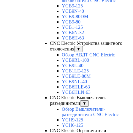
выключатели CNC Electric
YCB9-125
YCB9N-40
YCB9-80DM
YCB9-80
YCB1-125
YCB6N-32
YCB6H-63
CNC Electric Устройства защитного
отключения
▼
Обзор АВДТ CNC Electric
YCB9RL-100
YCB9L-40
YCB1LE-125
YCB9LE-80M
YCB9NL-40
YCB6HLE-63
YCB6HLN-63
CNC Electric Выключатели-
разъединители
▼
Обзор Выключатели-
разъединители CNC Electric
YCH9-125
YCH6-125
CNC Electric Ограничители