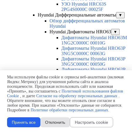
УЗО Hyundai HRC63S
2PG4S0000C 00025F
Hyundai Дифференциальные автоматы
▼
Обзор дифференциальных автоматов
Hyundai
Hyundai Дифавтоматы HRO63
▼
Дифавтоматы Hyundai HRO63M
1NG2C0000C 00010G
Дифавтоматы Hyundai HRO63P
3NG5C0000C 00063G
Дифавтоматы Hyundai HRO63P
3NG5C0000C 00050G
Дифавтоматы Hyundai HRO63P
3NG5C0000C 00040G
Мы используем файлы cookie и сервисы веб-аналитики (включая
Дифавтоматы Hyundai HRO63P
Яндекс.Метрику) для улучшения работы сайта и анализа
3NG5C0000C 00032G
посещаемости. Продолжая использовать сайт или нажимая
Дифавтоматы Hyundai HRO63P
«Принять», вы соглашаетесь с
Политикой использования файлов
3NG5C0000C 00025G
Cookie
, и даете
Согласие на обработку персональных данных
.
Обратите внимание, что вы можете отозвать свое согласие в
Дифавтоматы Hyundai HRO63P
любое время. При нажатии «Отклонить» данные не собираются.
3NG5C0000C 00020G
Подробнее в
Политике обработки персональных данных
.
Дифавтоматы Hyundai HRO63P
3NG5C0000C 00016G
Принять все
Отклонить
Настроить cookie
Дифавтоматы Hyundai HRO63P
3NG5C0000C 00010G