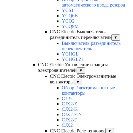
автоматического ввода резерва
YCS1
YCQ6B
YCQ2
YCQ9M
CNC Electric Выключатель-
разъединитель-переключатель
▼
Выключатель-разъединитель-
переключатель
YCHGL
YCHGLZ1
CNC Electric Управление и защита
электродвигателей
▼
CNC Electric Электромагнитные
контакторы
▼
Обзор Электромагнитные
контакторы
CJ19
CJX2-Z
CJX2-K
CJX2-F-N
CJX2-F
CJX2
CNC Electric Реле тепловое
▼