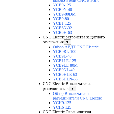
выключатели CNC Electric
YCB9-125
YCB9N-40
YCB9-80DM
YCB9-80
YCB1-125
YCB6N-32
YCB6H-63
CNC Electric Устройства защитного
отключения
▼
Обзор АВДТ CNC Electric
YCB9RL-100
YCB9L-40
YCB1LE-125
YCB9LE-80M
YCB9NL-40
YCB6HLE-63
YCB6HLN-63
CNC Electric Выключатели-
разъединители
▼
Обзор Выключатели-
разъединители CNC Electric
YCH9-125
YCH6-125
CNC Electric Ограничители