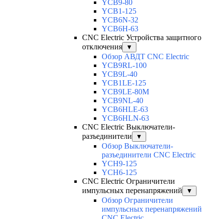
YCB9-80
YCB1-125
YCB6N-32
YCB6H-63
CNC Electric Устройства защитного
отключения
▼
Обзор АВДТ CNC Electric
YCB9RL-100
YCB9L-40
YCB1LE-125
YCB9LE-80M
YCB9NL-40
YCB6HLE-63
YCB6HLN-63
CNC Electric Выключатели-
разъединители
▼
Обзор Выключатели-
разъединители CNC Electric
YCH9-125
YCH6-125
CNC Electric Ограничители
импульсных перенапряжений
▼
Обзор Ограничители
импульсных перенапряжений
CNC Electric