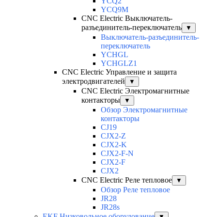
YCQ2
YCQ9M
CNC Electric Выключатель-
разъединитель-переключатель
▼
Выключатель-разъединитель-
переключатель
YCHGL
YCHGLZ1
CNC Electric Управление и защита
электродвигателей
▼
CNC Electric Электромагнитные
контакторы
▼
Обзор Электромагнитные
контакторы
CJ19
CJX2-Z
CJX2-K
CJX2-F-N
CJX2-F
CJX2
CNC Electric Реле тепловое
▼
Обзор Реле тепловое
JR28
JR28s
EKF Низковольное оборудование
▼