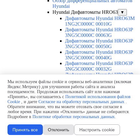
Обзор дифференциальных автоматов
Hyundai
Hyundai Дифавтоматы HRO63
▼
Дифавтоматы Hyundai HRO63M
1NG2C0000C 00010G
Дифавтоматы Hyundai HRO63P
3NG5C0000C 00063G
Дифавтоматы Hyundai HRO63P
3NG5C0000C 00050G
Дифавтоматы Hyundai HRO63P
3NG5C0000C 00040G
Дифавтоматы Hyundai HRO63P
3NG5C0000C 00032G
Дифавтоматы Hyundai HRO63P
3NG5C0000C 00025G
Мы используем файлы cookie и сервисы веб-аналитики (включая
Дифавтоматы Hyundai HRO63P
Яндекс.Метрику) для улучшения работы сайта и анализа
3NG5C0000C 00020G
посещаемости. Продолжая использовать сайт или нажимая
«Принять», вы соглашаетесь с
Политикой использования файлов
Дифавтоматы Hyundai HRO63P
Cookie
, и даете
Согласие на обработку персональных данных
.
3NG5C0000C 00016G
Обратите внимание, что вы можете отозвать свое согласие в
Дифавтоматы Hyundai HRO63P
любое время. При нажатии «Отклонить» данные не собираются.
3NG5C0000C 00010G
Подробнее в
Политике обработки персональных данных
.
Дифавтоматы Hyundai HRO63P
3NG5C0000C 00006G
Принять все
Отклонить
Настроить cookie
Дифавтоматы Hyundai HRO63P
3NG4C0000C 00063G