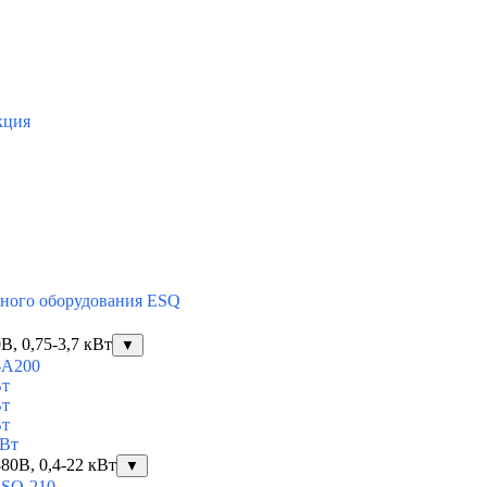
кция
тного оборудования ESQ
, 0,75-3,7 кВт
▼
-A200
Вт
Вт
Вт
кВт
80В, 0,4-22 кВт
▼
ESQ-210