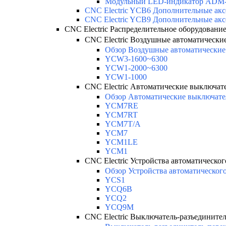
Модульный LED-индикатор ADM
CNC Electric YCB6 Дополнительные акс
CNC Electric YCB9 Дополнительные акс
CNC Electric Распределительное оборудовани
CNC Electric Воздушные автоматически
Обзор Воздушные автоматические 
YCW3-1600~6300
YCW1-2000~6300
YCW1-1000
CNC Electric Автоматические выключате
Обзор Автоматические выключате
YCM7RE
YCM7RT
YCM7T/A
YCM7
YCM1LE
YCM1
CNC Electric Устройства автоматическог
Обзор Устройства автоматического
YCS1
YCQ6B
YCQ2
YCQ9M
CNC Electric Выключатель-разъедините