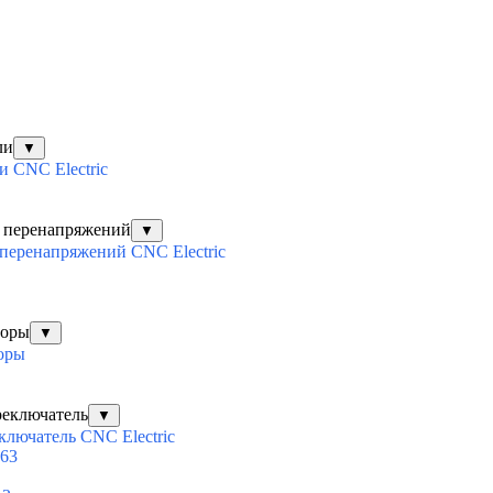
ли
▼
 CNC Electric
х перенапряжений
▼
перенапряжений CNC Electric
торы
▼
оры
реключатель
▼
ключатель CNC Electric
63