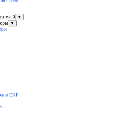
ключатель
гателей
▼
торы
▼
оры
одов EKF
Вт