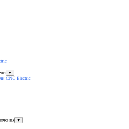
tric
ели
▼
и CNC Electric
лючения
▼