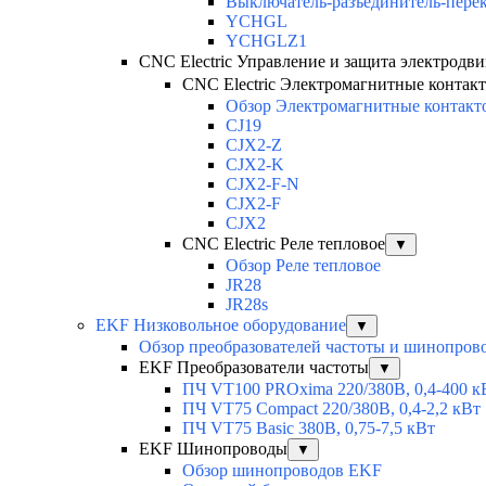
Выключатель-разъединитель-пере
YCHGL
YCHGLZ1
CNC Electric Управление и защита электродви
CNC Electric Электромагнитные контак
Обзор Электромагнитные контакт
CJ19
CJX2-Z
CJX2-K
CJX2-F-N
CJX2-F
CJX2
CNC Electric Реле тепловое
▼
Обзор Реле тепловое
JR28
JR28s
EKF Низковольное оборудование
▼
Обзор преобразователей частоты и шинопров
EKF Преобразователи частоты
▼
ПЧ VT100 PROxima 220/380В, 0,4-400 к
ПЧ VT75 Compact 220/380В, 0,4-2,2 кВт
ПЧ VT75 Basic 380В, 0,75-7,5 кВт
EKF Шинопроводы
▼
Обзор шинопроводов EKF