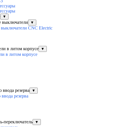
-3
ессуары
ессуары
е
▼
е выключатели
▼
выключатели CNC Electric
ли в литом корпусе
▼
ли в литом корпусе
о ввода резерва
▼
 ввода резерва
ль-переключатель
▼