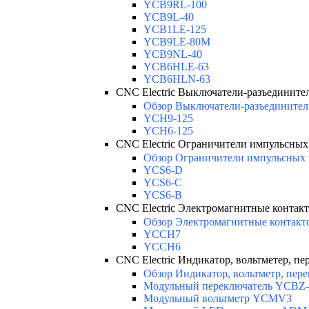
YCB9RL-100
YCB9L-40
YCB1LE-125
YCB9LE-80M
YCB9NL-40
YCB6HLE-63
YCB6HLN-63
CNC Electric Выключатели-разъедините
Обзор Выключатели-разъединители
YCH9-125
YCH6-125
CNC Electric Ограничители импульсны
Обзор Ограничители импульсных 
YCS6-D
YCS6-C
YCS6-B
CNC Electric Электромагнитные контак
Обзор Электромагнитные контакт
YCCH7
YCCH6
CNC Electric Индикатор, вольтметер, пе
Обзор Индикатор, вольтметр, пере
Модульный переключатель YCBZ-
Модульный вольтметр YCMV3