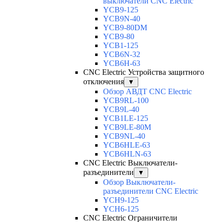
выключатели CNC Electric
YCB9-125
YCB9N-40
YCB9-80DM
YCB9-80
YCB1-125
YCB6N-32
YCB6H-63
CNC Electric Устройства защитного
отключения
▼
Обзор АВДТ CNC Electric
YCB9RL-100
YCB9L-40
YCB1LE-125
YCB9LE-80M
YCB9NL-40
YCB6HLE-63
YCB6HLN-63
CNC Electric Выключатели-
разъединители
▼
Обзор Выключатели-
разъединители CNC Electric
YCH9-125
YCH6-125
CNC Electric Ограничители