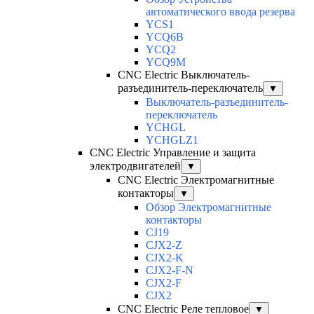
автоматического ввода резерва
YCS1
YCQ6B
YCQ2
YCQ9M
CNC Electric Выключатель-
разъединитель-переключатель
▼
Выключатель-разъединитель-
переключатель
YCHGL
YCHGLZ1
CNC Electric Управление и защита
электродвигателей
▼
CNC Electric Электромагнитные
контакторы
▼
Обзор Электромагнитные
контакторы
CJ19
CJX2-Z
CJX2-K
CJX2-F-N
CJX2-F
CJX2
CNC Electric Реле тепловое
▼