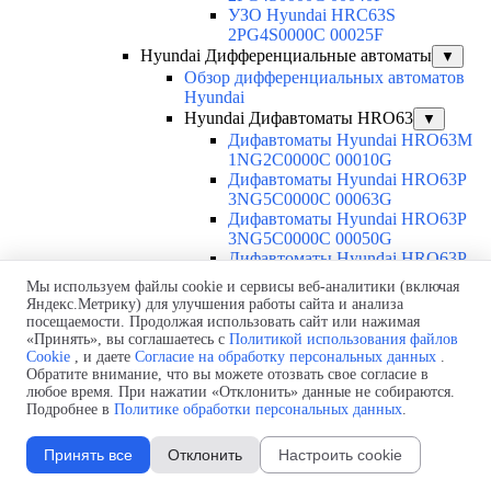
УЗО Hyundai HRC63S
2PG4S0000C 00025F
Hyundai Дифференциальные автоматы
▼
Обзор дифференциальных автоматов
Hyundai
Hyundai Дифавтоматы HRO63
▼
Дифавтоматы Hyundai HRO63M
1NG2C0000C 00010G
Дифавтоматы Hyundai HRO63P
3NG5C0000C 00063G
Дифавтоматы Hyundai HRO63P
3NG5C0000C 00050G
Дифавтоматы Hyundai HRO63P
3NG5C0000C 00040G
Мы используем файлы cookie и сервисы веб-аналитики (включая
Дифавтоматы Hyundai HRO63P
Яндекс.Метрику) для улучшения работы сайта и анализа
3NG5C0000C 00032G
посещаемости. Продолжая использовать сайт или нажимая
Дифавтоматы Hyundai HRO63P
«Принять», вы соглашаетесь с
Политикой использования файлов
3NG5C0000C 00025G
Cookie
, и даете
Согласие на обработку персональных данных
.
Обратите внимание, что вы можете отозвать свое согласие в
Дифавтоматы Hyundai HRO63P
любое время. При нажатии «Отклонить» данные не собираются.
3NG5C0000C 00020G
Подробнее в
Политике обработки персональных данных
.
Дифавтоматы Hyundai HRO63P
3NG5C0000C 00016G
Принять все
Отклонить
Настроить cookie
Дифавтоматы Hyundai HRO63P
3NG5C0000C 00010G