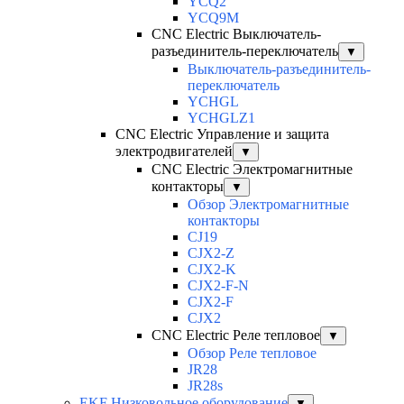
YCQ2
YCQ9M
CNC Electric Выключатель-
разъединитель-переключатель
▼
Выключатель-разъединитель-
переключатель
YCHGL
YCHGLZ1
CNC Electric Управление и защита
электродвигателей
▼
CNC Electric Электромагнитные
контакторы
▼
Обзор Электромагнитные
контакторы
CJ19
CJX2-Z
CJX2-K
CJX2-F-N
CJX2-F
CJX2
CNC Electric Реле тепловое
▼
Обзор Реле тепловое
JR28
JR28s
EKF Низковольное оборудование
▼