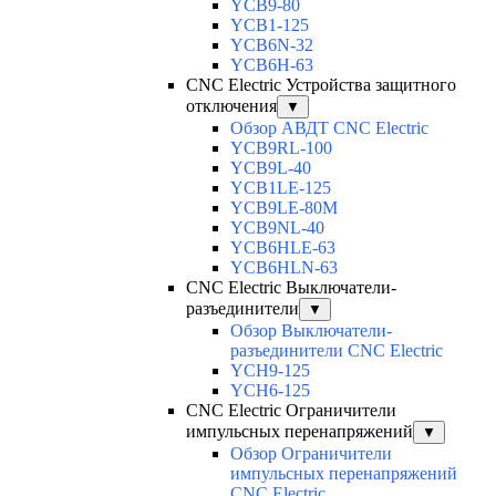
YCB9-80
YCB1-125
YCB6N-32
YCB6H-63
CNC Electric Устройства защитного
отключения
▼
Обзор АВДТ CNC Electric
YCB9RL-100
YCB9L-40
YCB1LE-125
YCB9LE-80M
YCB9NL-40
YCB6HLE-63
YCB6HLN-63
CNC Electric Выключатели-
разъединители
▼
Обзор Выключатели-
разъединители CNC Electric
YCH9-125
YCH6-125
CNC Electric Ограничители
импульсных перенапряжений
▼
Обзор Ограничители
импульсных перенапряжений
CNC Electric