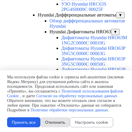
УЗО Hyundai HRC63S
2PG4S0000C 00025F
Hyundai Дифференциальные автоматы
▼
Обзор дифференциальных автоматов
Hyundai
Hyundai Дифавтоматы HRO63
▼
Дифавтоматы Hyundai HRO63M
1NG2C0000C 00010G
Дифавтоматы Hyundai HRO63P
3NG5C0000C 00063G
Дифавтоматы Hyundai HRO63P
3NG5C0000C 00050G
Дифавтоматы Hyundai HRO63P
3NG5C0000C 00040G
Мы используем файлы cookie и сервисы веб-аналитики (включая
Дифавтоматы Hyundai HRO63P
Яндекс.Метрику) для улучшения работы сайта и анализа
3NG5C0000C 00032G
посещаемости. Продолжая использовать сайт или нажимая
Дифавтоматы Hyundai HRO63P
«Принять», вы соглашаетесь с
Политикой использования файлов
3NG5C0000C 00025G
Cookie
, и даете
Согласие на обработку персональных данных
.
Обратите внимание, что вы можете отозвать свое согласие в
Дифавтоматы Hyundai HRO63P
любое время. При нажатии «Отклонить» данные не собираются.
3NG5C0000C 00020G
Подробнее в
Политике обработки персональных данных
.
Дифавтоматы Hyundai HRO63P
3NG5C0000C 00016G
Принять все
Отклонить
Настроить cookie
Дифавтоматы Hyundai HRO63P
3NG5C0000C 00010G