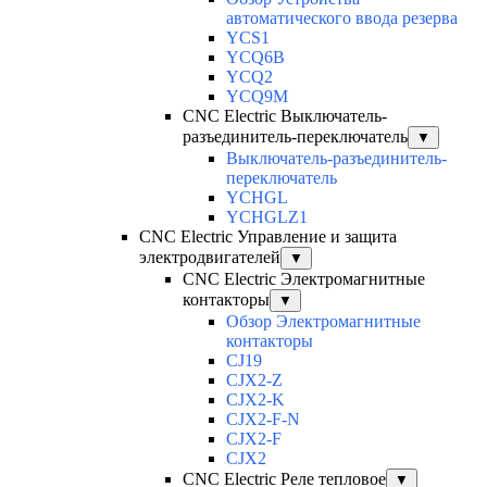
автоматического ввода резерва
YCS1
YCQ6B
YCQ2
YCQ9M
CNC Electric Выключатель-
разъединитель-переключатель
▼
Выключатель-разъединитель-
переключатель
YCHGL
YCHGLZ1
CNC Electric Управление и защита
электродвигателей
▼
CNC Electric Электромагнитные
контакторы
▼
Обзор Электромагнитные
контакторы
CJ19
CJX2-Z
CJX2-K
CJX2-F-N
CJX2-F
CJX2
CNC Electric Реле тепловое
▼