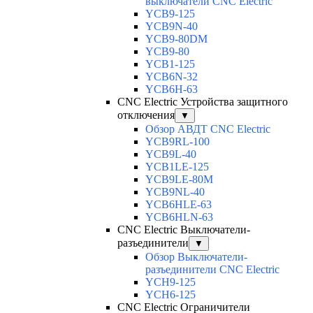
выключатели CNC Electric
YCB9-125
YCB9N-40
YCB9-80DM
YCB9-80
YCB1-125
YCB6N-32
YCB6H-63
CNC Electric Устройства защитного
отключения
▼
Обзор АВДТ CNC Electric
YCB9RL-100
YCB9L-40
YCB1LE-125
YCB9LE-80M
YCB9NL-40
YCB6HLE-63
YCB6HLN-63
CNC Electric Выключатели-
разъединители
▼
Обзор Выключатели-
разъединители CNC Electric
YCH9-125
YCH6-125
CNC Electric Ограничители