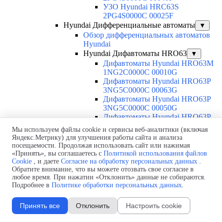
УЗО Hyundai HRC63S
2PG4S0000C 00025F
Hyundai Дифференциальные автоматы
▼
Обзор дифференциальных автоматов
Hyundai
Hyundai Дифавтоматы HRO63
▼
Дифавтоматы Hyundai HRO63M
1NG2C0000C 00010G
Дифавтоматы Hyundai HRO63P
3NG5C0000C 00063G
Дифавтоматы Hyundai HRO63P
3NG5C0000C 00050G
Дифавтоматы Hyundai HRO63P
3NG5C0000C 00040G
Мы используем файлы cookie и сервисы веб-аналитики (включая
Дифавтоматы Hyundai HRO63P
Яндекс.Метрику) для улучшения работы сайта и анализа
3NG5C0000C 00032G
посещаемости. Продолжая использовать сайт или нажимая
Дифавтоматы Hyundai HRO63P
«Принять», вы соглашаетесь с
Политикой использования файлов
3NG5C0000C 00025G
Cookie
, и даете
Согласие на обработку персональных данных
.
Обратите внимание, что вы можете отозвать свое согласие в
Дифавтоматы Hyundai HRO63P
любое время. При нажатии «Отклонить» данные не собираются.
3NG5C0000C 00020G
Подробнее в
Политике обработки персональных данных
.
Дифавтоматы Hyundai HRO63P
3NG5C0000C 00016G
Принять все
Отклонить
Настроить cookie
Дифавтоматы Hyundai HRO63P
3NG5C0000C 00010G