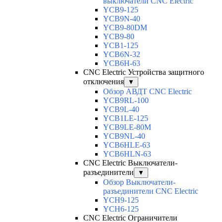
выключатели CNC Electric
YCB9-125
YCB9N-40
YCB9-80DM
YCB9-80
YCB1-125
YCB6N-32
YCB6H-63
CNC Electric Устройства защитного
отключения
▼
Обзор АВДТ CNC Electric
YCB9RL-100
YCB9L-40
YCB1LE-125
YCB9LE-80M
YCB9NL-40
YCB6HLE-63
YCB6HLN-63
CNC Electric Выключатели-
разъединители
▼
Обзор Выключатели-
разъединители CNC Electric
YCH9-125
YCH6-125
CNC Electric Ограничители