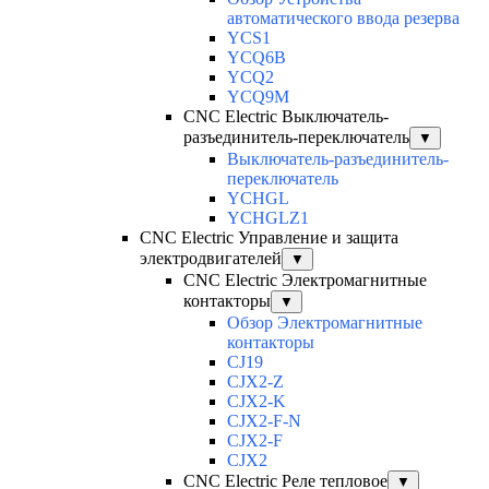
автоматического ввода резерва
YCS1
YCQ6B
YCQ2
YCQ9M
CNC Electric Выключатель-
разъединитель-переключатель
▼
Выключатель-разъединитель-
переключатель
YCHGL
YCHGLZ1
CNC Electric Управление и защита
электродвигателей
▼
CNC Electric Электромагнитные
контакторы
▼
Обзор Электромагнитные
контакторы
CJ19
CJX2-Z
CJX2-K
CJX2-F-N
CJX2-F
CJX2
CNC Electric Реле тепловое
▼