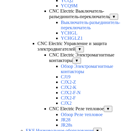
YCQ2
YCQ9M
CNC Electric Выключатель-
разъединитель-переключатель
▼
Выключатель-разъединитель-
переключатель
YCHGL
YCHGLZ1
CNC Electric Управление и защита
электродвигателей
▼
CNC Electric Электромагнитные
контакторы
▼
Обзор Электромагнитные
контакторы
CJ19
CJX2-Z
CJX2-K
CJX2-F-N
CJX2-F
CJX2
CNC Electric Реле тепловое
▼
Обзор Реле тепловое
JR28
JR28s
EKF Низковольное оборудование
▼