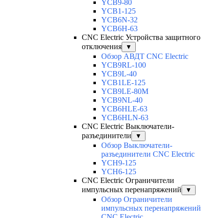
YCB9-80
YCB1-125
YCB6N-32
YCB6H-63
CNC Electric Устройства защитного
отключения
▼
Обзор АВДТ CNC Electric
YCB9RL-100
YCB9L-40
YCB1LE-125
YCB9LE-80M
YCB9NL-40
YCB6HLE-63
YCB6HLN-63
CNC Electric Выключатели-
разъединители
▼
Обзор Выключатели-
разъединители CNC Electric
YCH9-125
YCH6-125
CNC Electric Ограничители
импульсных перенапряжений
▼
Обзор Ограничители
импульсных перенапряжений
CNC Electric