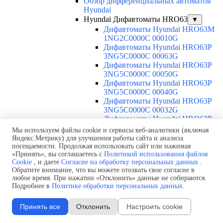
Обзор дифференциальных автоматов
Hyundai
Hyundai Дифавтоматы HRO63
▼
Дифавтоматы Hyundai HRO63M
1NG2C0000C 00010G
Дифавтоматы Hyundai HRO63P
3NG5C0000C 00063G
Дифавтоматы Hyundai HRO63P
3NG5C0000C 00050G
Дифавтоматы Hyundai HRO63P
3NG5C0000C 00040G
Дифавтоматы Hyundai HRO63P
3NG5C0000C 00032G
Дифавтоматы Hyundai HRO63P
3NG5C0000C 00025G
Мы используем файлы cookie и сервисы веб-аналитики (включая
Дифавтоматы Hyundai HRO63P
Яндекс.Метрику) для улучшения работы сайта и анализа
3NG5C0000C 00020G
посещаемости. Продолжая использовать сайт или нажимая
«Принять», вы соглашаетесь с
Политикой использования файлов
Дифавтоматы Hyundai HRO63P
Cookie
, и даете
Согласие на обработку персональных данных
.
3NG5C0000C 00016G
Обратите внимание, что вы можете отозвать свое согласие в
Дифавтоматы Hyundai HRO63P
любое время. При нажатии «Отклонить» данные не собираются.
3NG5C0000C 00010G
Подробнее в
Политике обработки персональных данных
.
Дифавтоматы Hyundai HRO63P
3NG5C0000C 00006G
Принять все
Отклонить
Настроить cookie
Дифавтоматы Hyundai HRO63P
3NG4C0000C 00063G