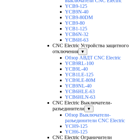
выключатели CNC Electric
YCB9-125
YCB9N-40
YCB9-80DM
YCB9-80
YCB1-125
YCB6N-32
YCB6H-63
CNC Electric Устройства защитного
отключения
▼
Обзор АВДТ CNC Electric
YCB9RL-100
YCB9L-40
YCB1LE-125
YCB9LE-80M
YCB9NL-40
YCB6HLE-63
YCB6HLN-63
CNC Electric Выключатели-
разъединители
▼
Обзор Выключатели-
разъединители CNC Electric
YCH9-125
YCH6-125
CNC Electric Ограничители