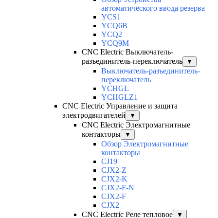
автоматического ввода резерва
YCS1
YCQ6B
YCQ2
YCQ9M
CNC Electric Выключатель-
разъединитель-переключатель
▼
Выключатель-разъединитель-
переключатель
YCHGL
YCHGLZ1
CNC Electric Управление и защита
электродвигателей
▼
CNC Electric Электромагнитные
контакторы
▼
Обзор Электромагнитные
контакторы
CJ19
CJX2-Z
CJX2-K
CJX2-F-N
CJX2-F
CJX2
CNC Electric Реле тепловое
▼