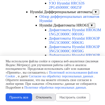
УЗО Hyundai HRC63S
2PG4S0000C 00025F
Hyundai Дифференциальные автоматы
▼
Обзор дифференциальных автоматов
Hyundai
Hyundai Дифавтоматы HRO63
▼
Дифавтоматы Hyundai HRO63M
1NG2C0000C 00010G
Дифавтоматы Hyundai HRO63P
3NG5C0000C 00063G
Дифавтоматы Hyundai HRO63P
3NG5C0000C 00050G
Дифавтоматы Hyundai HRO63P
3NG5C0000C 00040G
Мы используем файлы cookie и сервисы веб-аналитики (включая
Дифавтоматы Hyundai HRO63P
Яндекс.Метрику) для улучшения работы сайта и анализа
3NG5C0000C 00032G
посещаемости. Продолжая использовать сайт или нажимая
Дифавтоматы Hyundai HRO63P
«Принять», вы соглашаетесь с
Политикой использования файлов
3NG5C0000C 00025G
Cookie
, и даете
Согласие на обработку персональных данных
.
Обратите внимание, что вы можете отозвать свое согласие в
Дифавтоматы Hyundai HRO63P
любое время. При нажатии «Отклонить» данные не собираются.
3NG5C0000C 00020G
Подробнее в
Политике обработки персональных данных
.
Дифавтоматы Hyundai HRO63P
3NG5C0000C 00016G
Принять все
Отклонить
Настроить cookie
Дифавтоматы Hyundai HRO63P
3NG5C0000C 00010G