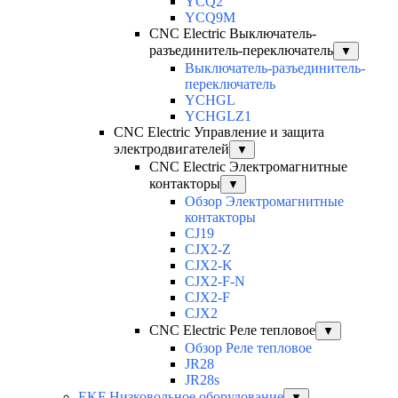
YCQ2
YCQ9M
CNC Electric Выключатель-
разъединитель-переключатель
▼
Выключатель-разъединитель-
переключатель
YCHGL
YCHGLZ1
CNC Electric Управление и защита
электродвигателей
▼
CNC Electric Электромагнитные
контакторы
▼
Обзор Электромагнитные
контакторы
CJ19
CJX2-Z
CJX2-K
CJX2-F-N
CJX2-F
CJX2
CNC Electric Реле тепловое
▼
Обзор Реле тепловое
JR28
JR28s
EKF Низковольное оборудование
▼