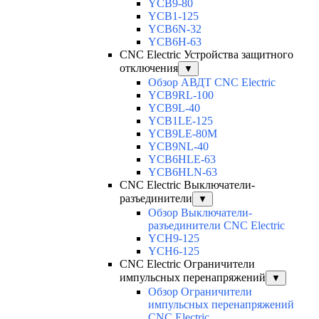
YCB9-80
YCB1-125
YCB6N-32
YCB6H-63
CNC Electric Устройства защитного
отключения
▼
Обзор АВДТ CNC Electric
YCB9RL-100
YCB9L-40
YCB1LE-125
YCB9LE-80M
YCB9NL-40
YCB6HLE-63
YCB6HLN-63
CNC Electric Выключатели-
разъединители
▼
Обзор Выключатели-
разъединители CNC Electric
YCH9-125
YCH6-125
CNC Electric Ограничители
импульсных перенапряжений
▼
Обзор Ограничители
импульсных перенапряжений
CNC Electric