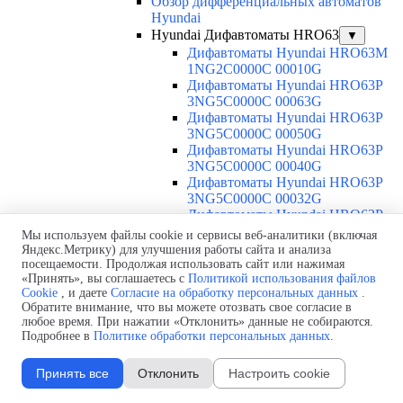
Обзор дифференциальных автоматов
Hyundai
Hyundai Дифавтоматы HRO63
▼
Дифавтоматы Hyundai HRO63M
1NG2C0000C 00010G
Дифавтоматы Hyundai HRO63P
3NG5C0000C 00063G
Дифавтоматы Hyundai HRO63P
3NG5C0000C 00050G
Дифавтоматы Hyundai HRO63P
3NG5C0000C 00040G
Дифавтоматы Hyundai HRO63P
3NG5C0000C 00032G
Дифавтоматы Hyundai HRO63P
3NG5C0000C 00025G
Мы используем файлы cookie и сервисы веб-аналитики (включая
Дифавтоматы Hyundai HRO63P
Яндекс.Метрику) для улучшения работы сайта и анализа
3NG5C0000C 00020G
посещаемости. Продолжая использовать сайт или нажимая
«Принять», вы соглашаетесь с
Политикой использования файлов
Дифавтоматы Hyundai HRO63P
Cookie
, и даете
Согласие на обработку персональных данных
.
3NG5C0000C 00016G
Обратите внимание, что вы можете отозвать свое согласие в
Дифавтоматы Hyundai HRO63P
любое время. При нажатии «Отклонить» данные не собираются.
3NG5C0000C 00010G
Подробнее в
Политике обработки персональных данных
.
Дифавтоматы Hyundai HRO63P
3NG5C0000C 00006G
Принять все
Отклонить
Настроить cookie
Дифавтоматы Hyundai HRO63P
3NG4C0000C 00063G